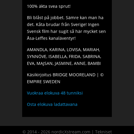
100% äkta svea sprut!
Bli blåst på jobbet. Sämre kan man ha
det. Kåta brudar från Sverige! Ingen
Svensk film har sugit så här mycket sen
Åsa-Leffes kanaläventyr!
AMANDLA, KARINA, LOVISA, MARIAH,
SYNNÖVE, ISABELLA, FRIDA, SABRINA,
EVA, MAJSAN, JASMINE, ANNE, BAMBI
Käsikirjoitus BRIDGE MOORELAND | ©
EMPIRE SWEDEN
Vuokraa elokuva 48 tunniksi
Osta elokuva ladattavana
© 2014 - 2026 nordicXstream.com | Tekniset