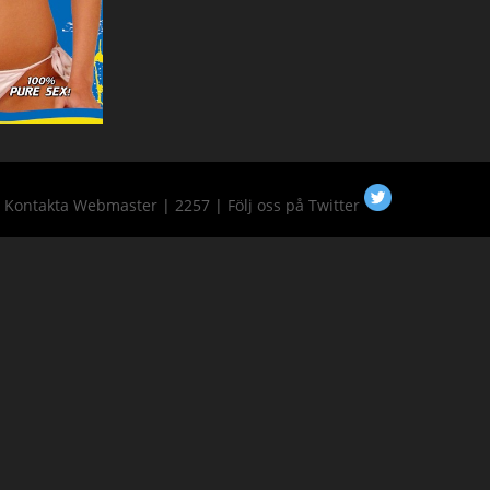
:
Kontakta Webmaster
|
2257
|
Följ oss på Twitter