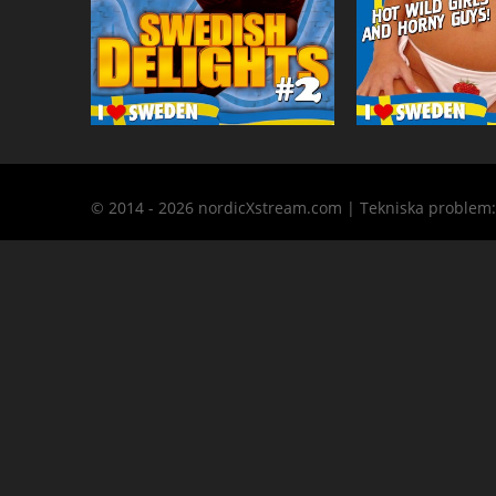
© 2014 - 2026 nordicXstream.com | Tekniska problem